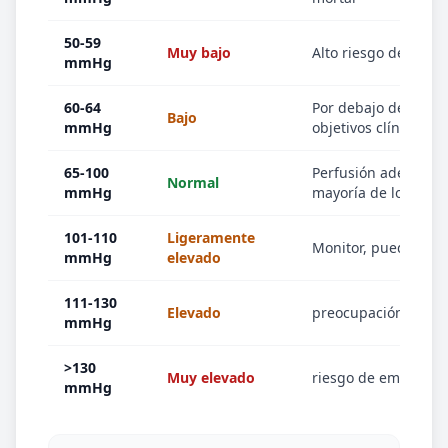
50-59
Muy bajo
Alto riesgo de daño
mmHg
60-64
Por debajo de la ma
Bajo
mmHg
objetivos clínicos
65-100
Perfusión adecuada 
Normal
mmHg
mayoría de los adul
101-110
Ligeramente
Monitor, puede ser 
mmHg
elevado
111-130
Elevado
preocupación por la
mmHg
>130
Muy elevado
riesgo de emergenci
mmHg