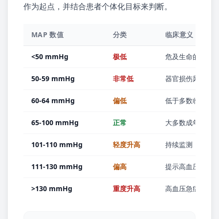
作为起点，并结合患者个体化目标来判断。
MAP 数值
分类
临床意义
<50 mmHg
极低
危及生命的低灌
50-59 mmHg
非常低
器官损伤风险极
60-64 mmHg
偏低
低于多数临床目
65-100 mmHg
正常
大多数成年人灌
101-110 mmHg
轻度升高
持续监测，视情
111-130 mmHg
偏高
提示高血压风险
>130 mmHg
重度升高
高血压急症风险