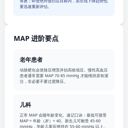
有效；即使绝对值仍在目标内，若出现下降趋势也
要迅速重新评估。
MAP 进阶要点
老年患者
动脉硬化会使脉压增宽并抬高收缩压。慢性高血压
患者通常需要 MAP 70-85 mmHg 才能维持原有灌
注，非必要不要过度降压。
儿科
正常 MAP 会随年龄变化。速记口诀：最低可接受
MAP ≈ 年龄（岁）+ 40。新生儿可耐受 45-60
mmHg，学龄儿童应维持在 55-60 mmHg 以上。