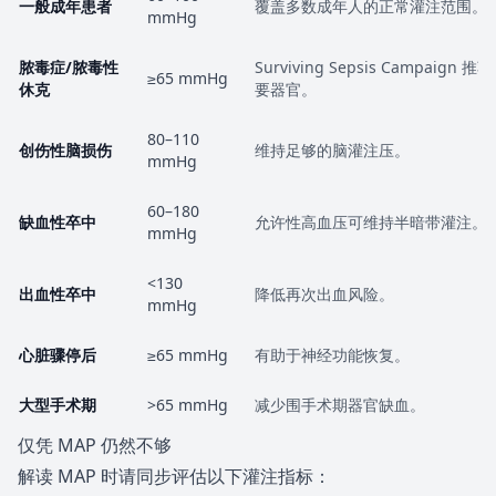
一般成年患者
覆盖多数成年人的正常灌注范围。
mmHg
脓毒症/脓毒性
Surviving Sepsis Campaig
≥65 mmHg
休克
要器官。
80–110
创伤性脑损伤
维持足够的脑灌注压。
mmHg
60–180
缺血性卒中
允许性高血压可维持半暗带灌注。
mmHg
<130
出血性卒中
降低再次出血风险。
mmHg
心脏骤停后
≥65 mmHg
有助于神经功能恢复。
大型手术期
>65 mmHg
减少围手术期器官缺血。
仅凭 MAP 仍然不够
解读 MAP 时请同步评估以下灌注指标：